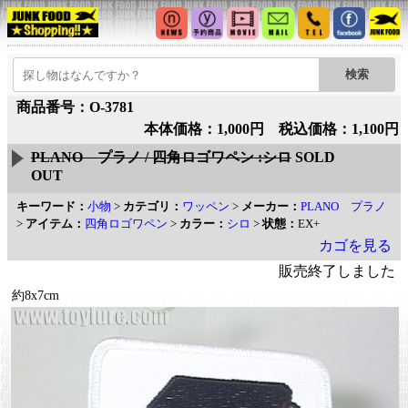
商品番号：O-3781
本体価格：1,000円 税込価格：1,100円
PLANO プラノ / 四角ロゴワペン :シロ
SOLD
OUT
キーワード：
小物
>
カテゴリ：
ワッペン
>
メーカー：
PLANO プラノ
>
アイテム：
四角ロゴワペン
>
カラー：
シロ
>
状態：
EX+
カゴを見る
販売終了しました
約8x7cm