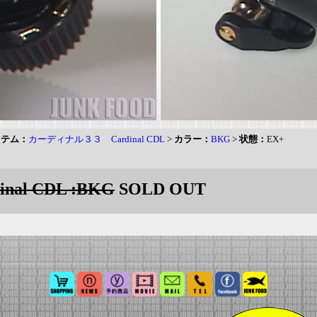
イテム：
カーディナル３３ Cardinal CDL
>
カラー：
BKG
>
状態：
EX+
l CDL :BKG
SOLD OUT