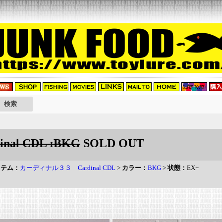
l CDL :BKG
SOLD OUT
イテム：
カーディナル３３ Cardinal CDL
>
カラー：
BKG
>
状態：
EX+