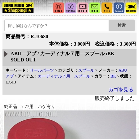
商品番号：R-10680
本体価格：3,000円 税込価格：3,300円
ABU アブ / カーディナル７用 スプール :BK
SOLD OUT
キーワード：
リールパーツ
>
カテゴリ：
スプール
>
メーカー：
ABU
アブ
>
アイテム：
カーディナル７用 スプール
>
カラー：
BK
>
状態：
EX-IB
カゴを見る
販売終了しました
純正品 7.77用 ハゲ有り