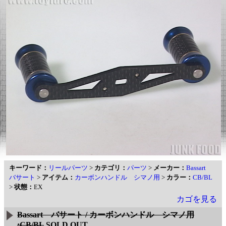
キーワード：
リールパーツ
>
カテゴリ：
パーツ
>
メーカー：
Bassart
バサート
>
アイテム：
カーボンハンドル シマノ用
>
カラー：
CB/BL
>
状態：
EX
カゴを見る
Bassart バサート / カーボンハンドル シマノ用
:CB/BL
SOLD OUT