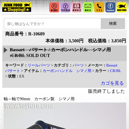
商品番号：R-10689
本体価格：3,500円 税込価格：3,850円
Bassart バサート / カーボンハンドル シマノ用
:CB/BL
SOLD OUT
キーワード：
リールパーツ
>
カテゴリ：
パーツ
>
メーカー：
Bassart
バサート
>
アイテム：
カーボンハンドル シマノ用
>
カラー：
CB/BL
>
状態：
EX
カゴを見る
販売終了しました
軸～軸で90mm カーボン製 シマノ用