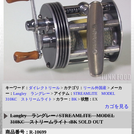
キーワード：
ダイレクトリール
>
カテゴリ：
リール外国産
>
メーカ
ー：
Langley ラングレー
>
アイテム：
STREAMLITE MODEL
310KC ストリームライト
>
カラー：
BK
>
状態：
EX
カゴを見る
Langley ラングレー / STREAMLITE MODEL
310KC ストリームライト :BK
SOLD OUT
商品番号：R-10699