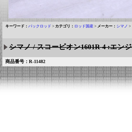
キーワード：
パックロッド
>
カテゴリ：
ロッド国産
>
メーカー：
シマノ
>
シマノ / スコーピオン1601R-4 :エンジ
商品番号：R-11482