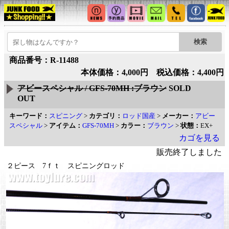
商品番号：R-11488
本体価格：4,000円 税込価格：4,400円
アビースペシャル / GFS-70MH :ブラウン
SOLD
OUT
キーワード：
スピニング
>
カテゴリ：
ロッド国産
>
メーカー：
アビー
スペシャル
>
アイテム：
GFS-70MH
>
カラー：
ブラウン
>
状態：
EX+
カゴを見る
販売終了しました
２ピース 7ｆｔ スピニングロッド