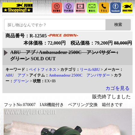
商品番号：R-12505
本体価格：72,000円 税込価格：79,200円
88,000円
ABU アブ / Ambassadeur 2500C アンバサダー :
グリーン
SOLD OUT
キーワード：
ベイトフィネス
>
カテゴリ：
リールABU
>
メーカー：
ABU アブ
>
アイテム：
Ambassadeur 2500C アンバサダー
>
カラ
ー：
グリーン
>
状態：
EX+IB
カゴを見る
販売終了しました
フットNo.070007 IAR機能付き ベアリング交換 箱付きです