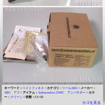
キーワード：
ベイトフィネス
>
カテゴリ：
リールABU
>
メーカー：
ABU アブ
>
アイテム：
Ambassadeur 2500C アンバサダー
>
カラ
ー：
グリーン
>
状態：
EX+IB
カゴを見る