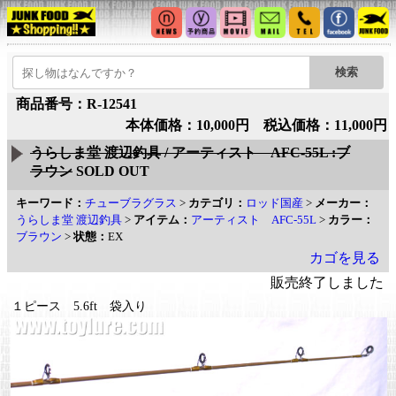
商品番号：R-12541
本体価格：10,000円 税込価格：11,000円
うらしま堂 渡辺釣具 / アーティスト AFC-55L :ブ
ラウン
SOLD OUT
キーワード：
チューブラグラス
>
カテゴリ：
ロッド国産
>
メーカー：
うらしま堂 渡辺釣具
>
アイテム：
アーティスト AFC-55L
>
カラー：
ブラウン
>
状態：
EX
カゴを見る
販売終了しました
１ピース 5.6ft 袋入り