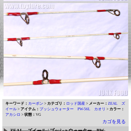
キーワード：
カーボン
>
カテゴリ：
ロッド国産
>
メーカー：
ZEAL ズ
イール
>
アイテム：
プッシュウォーター PW-56L カオリ
>
カラー：
アカシロ
>
状態：
VG
カゴを見る
ZEAL ズイール / プッシュウォーター PW-