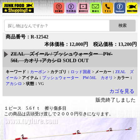
商品番号：R-12542
本体価格：12,000円 税込価格：13,200円
ZEAL ズイール / プッシュウォーター PW-
56L カオリ :アカシロ
SOLD OUT
キーワード：
カーボン
>
カテゴリ：
ロッド国産
>
メーカー：
ZEAL ズ
イール
>
アイテム：
プッシュウォーター PW-56L カオリ
>
カラー：
アカシロ
>
状態：
VG
カゴを見る
販売終了しました
１ピース 5.6ｆｔ 擦り傷多目
この商品は店頭受け渡しで２０００円引きになります。