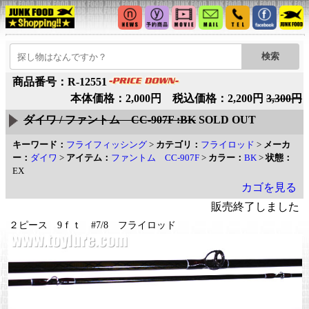
商品番号：R-12551
本体価格：2,000円 税込価格：2,200円
3,300円
ダイワ / ファントム CC-907F :BK
SOLD OUT
キーワード：
フライフィッシング
>
カテゴリ：
フライロッド
>
メーカ
ー：
ダイワ
>
アイテム：
ファントム CC-907F
>
カラー：
BK
>
状態：
EX
カゴを見る
販売終了しました
２ピース 9ｆｔ #7/8 フライロッド