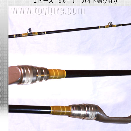
１ピース 5.6ｆｔ ガイド錆び有り