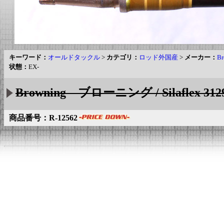
キーワード：
オールドタックル
>
カテゴリ：
ロッド外国産
>
メーカー：
B
状態：
EX-
Browning ブローニング / Silafl
商品番号：R-12562