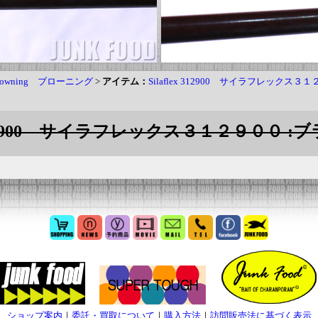
rowning ブローニング
>
アイテム：
Silaflex 312900 サイラフレックス３
ex 312900 サイラフレックス３１２９００ :
ショップ案内
｜
委託・買取について
｜
購入方法
｜
訪問販売法に基づく表示