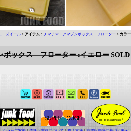
AL ズイール
>
アイテム：
チマチマ アマゾンボックス フローター
>
カラー
ゾンボックス フローター :イエロー
SOLD
ショップ案内
｜
委託・買取について
｜
購入方法
｜
訪問販売法に基づく表示