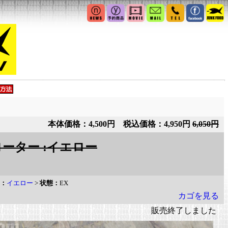
本体価格：4,500円 税込価格：4,950円
6,050円
ーター :イエロー
：
イエロー
>
状態：
EX
カゴを見る
販売終了しました