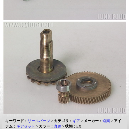
キーワード：
リールパーツ
>
カテゴリ：
ギア
>
メーカー：
道楽
>
アイ
テム：
ギアセット
>
カラー：
真鍮
>
状態：
EX