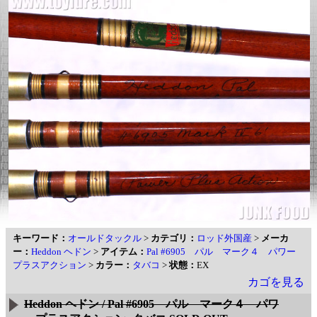
キーワード：
オールドタックル
>
カテゴリ：
ロッド外国産
>
メーカ
ー：
Heddon ヘドン
>
アイテム：
Pal #6905 パル マーク４ パワー
プラスアクション
>
カラー：
タバコ
>
状態：
EX
カゴを見る
Heddon ヘドン / Pal #6905 パル マーク４ パワ