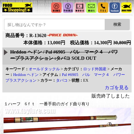
商品番号：R-13620
本体価格：13,000円 税込価格：14,300円
30,800円
Heddon ヘドン / Pal #6905 パル マーク４ パワ
ープラスアクション :タバコ
SOLD OUT
キーワード：
オールドタックル
>
カテゴリ：
ロッド外国産
>
メーカ
ー：
Heddon ヘドン
>
アイテム：
Pal #6905 パル マーク４ パワー
プラスアクション
>
カラー：
タバコ
>
状態：
EX
カゴを見る
販売終了しました
１ハーフ 6ｆｔ 一番手前のガイド曲り有り