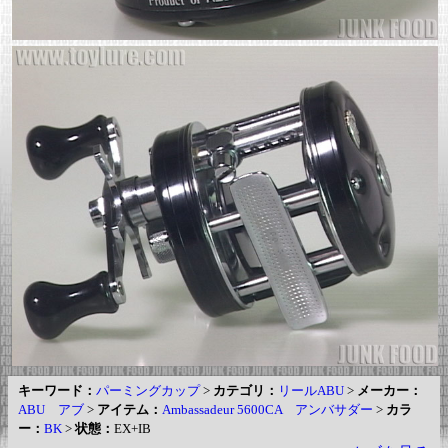
キーワード：
パーミングカップ
>
カテゴリ：
リールABU
>
メーカー：
ABU アブ
>
アイテム：
Ambassadeur 5600CA アンバサダー
>
カラ
ー：
BK
>
状態：
EX+IB