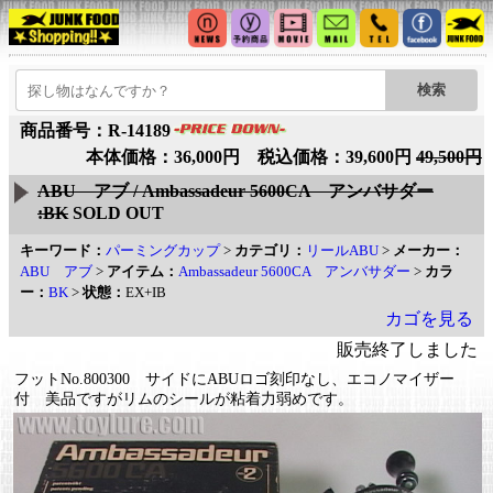
商品番号：R-14189
本体価格：36,000円 税込価格：39,600円
49,500円
ABU アブ / Ambassadeur 5600CA アンバサダー
:BK
SOLD OUT
キーワード：
パーミングカップ
>
カテゴリ：
リールABU
>
メーカー：
ABU アブ
>
アイテム：
Ambassadeur 5600CA アンバサダー
>
カラ
ー：
BK
>
状態：
EX+IB
カゴを見る
販売終了しました
フットNo.800300 サイドにABUロゴ刻印なし、エコノマイザー
付 美品ですがリムのシールが粘着力弱めです。