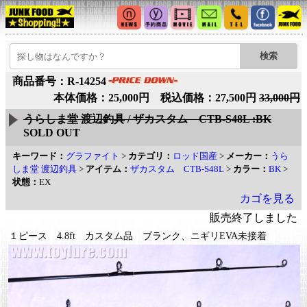
商品番号：R-14254
本体価格：25,000円 税込価格：27,500円
33,000円
うらしま堂 渡辺釣具 / ザカスタム CTB-S48L :BK
SOLD OUT
キーワード：
グラファイト
>
カテゴリ：
ロッド国産
>
メーカー：
うら
しま堂 渡辺釣具
>
アイテム：
ザカスタム CTB-S48L
>
カラー：
BK
>
状態：
EX
カゴを見る
販売終了しました
１ピース 4.8ft カスタム品 ブランク、ニギリEVA未接着