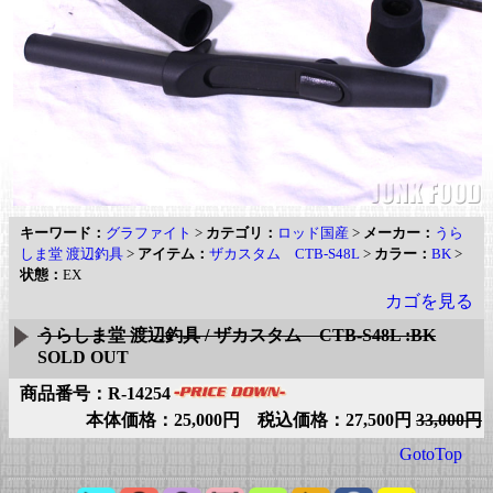
キーワード：
グラファイト
>
カテゴリ：
ロッド国産
>
メーカー：
うら
しま堂 渡辺釣具
>
アイテム：
ザカスタム CTB-S48L
>
カラー：
BK
>
状態：
EX
カゴを見る
うらしま堂 渡辺釣具 / ザカスタム CTB-S48L :BK
SOLD OUT
商品番号：R-14254
本体価格：25,000円 税込価格：27,500円
33,000円
GotoTop