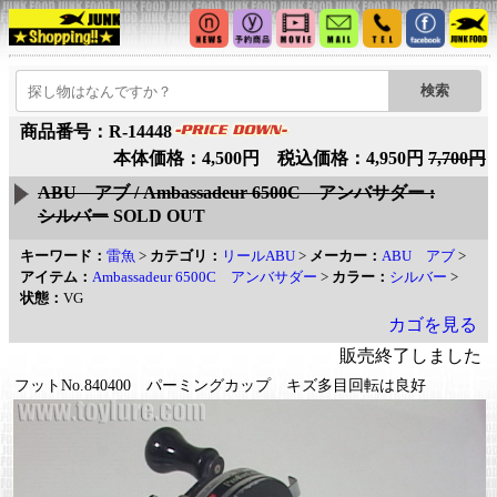
商品番号：R-14448
本体価格：4,500円 税込価格：4,950円
7,700円
ABU アブ / Ambassadeur 6500C アンバサダー :
シルバー
SOLD OUT
キーワード：
雷魚
>
カテゴリ：
リールABU
>
メーカー：
ABU アブ
>
アイテム：
Ambassadeur 6500C アンバサダー
>
カラー：
シルバー
>
状態：
VG
カゴを見る
販売終了しました
フットNo.840400 パーミングカップ キズ多目回転は良好