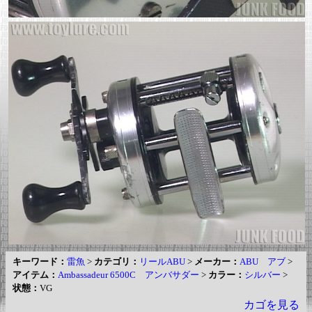
キーワード：
雷魚
>
カテゴリ：
リールABU
>
メーカー：
ABU アブ
>
アイテム：
Ambassadeur 6500C アンバサダー
>
カラー：
シルバー
>
状態：
VG
カゴを見る