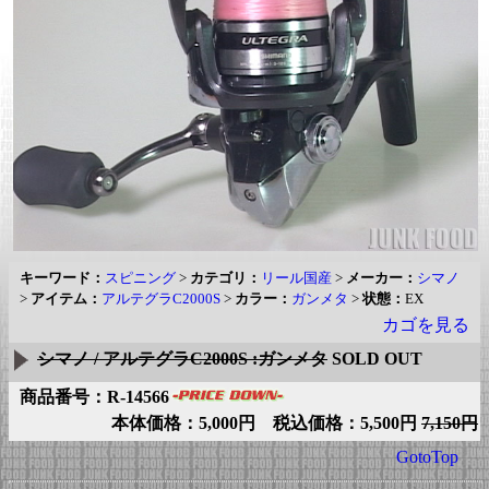
キーワード：
スピニング
>
カテゴリ：
リール国産
>
メーカー：
シマノ
>
アイテム：
アルテグラC2000S
>
カラー：
ガンメタ
>
状態：
EX
カゴを見る
シマノ / アルテグラC2000S :ガンメタ
SOLD OUT
商品番号：R-14566
本体価格：5,000円 税込価格：5,500円
7,150円
GotoTop