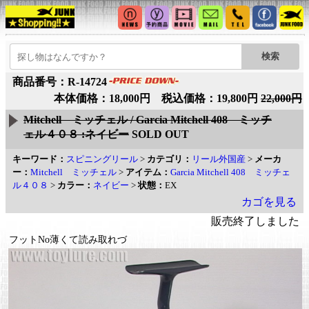
商品番号：R-14724
本体価格：18,000円 税込価格：19,800円
22,000円
Mitchell ミッチェル / Garcia Mitchell 408 ミッチ
ェル４０８ :ネイビー
SOLD OUT
キーワード：
スピニングリール
>
カテゴリ：
リール外国産
>
メーカ
ー：
Mitchell ミッチェル
>
アイテム：
Garcia Mitchell 408 ミッチェ
ル４０８
>
カラー：
ネイビー
>
状態：
EX
カゴを見る
販売終了しました
フットNo薄くて読み取れづ