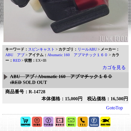
キーワード：
スピンキャスト
>
カテゴリ：
リールABU
>
メーカー：
ABU アブ
>
アイテム：
Abumatic 160 アブマチック１６０
>
カラ
ー：
RED
>
状態：
EX+IB
カゴを見る
ABU アブ / Abumatic 160 アブマチック１６０
:RED
SOLD OUT
商品番号：R-14728
本体価格：15,000円 税込価格：16,500円
GotoTop