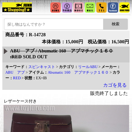
商品番号：R-14728
本体価格：15,000円 税込価格：16,500円
ABU アブ / Abumatic 160 アブマチック１６０
:RED
SOLD OUT
キーワード：
スピンキャスト
>
カテゴリ：
リールABU
>
メーカー：
ABU アブ
>
アイテム：
Abumatic 160 アブマチック１６０
>
カラ
ー：
RED
>
状態：
EX+IB
カゴを見る
販売終了しました
レザーケース付き