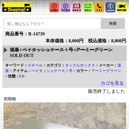
商品番号：R-14739
本体価格：8,000円 税込価格：8,800円
道楽 / ベイタッシュケースⅠ号 :アーミーグリーン
SOLD OUT
キーワード：
スチール
>
カテゴリ：
タックルボックス
>
メーカー：
道
楽
>
アイテム：
ベイタッシュケースⅠ号
>
カラー：
アーミーグリーン
>
状態：
EX-
カゴを見る
販売終了しました
初期物