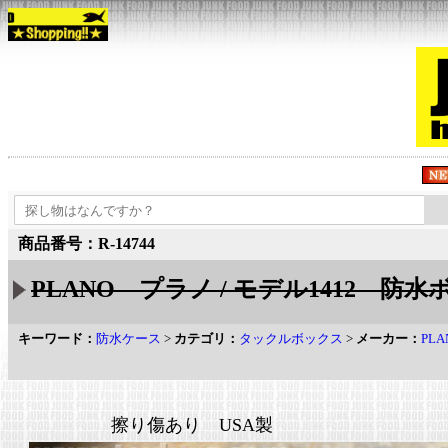
商品番号：R-14744
PLANO プラノ / モデル1412 防
キーワード：
防水ケース
>
カテゴリ：
タックルボックス
>
メーカー：
PL
擦り傷あり USA製