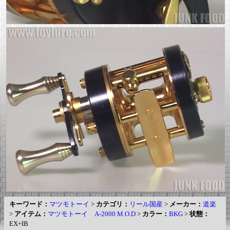
キーワード：
マツモトーイ
>
カテゴリ：
リール国産
>
メーカー：
道楽
>
アイテム：
マツモトーイ A-2000 M.O.D
>
カラー：
BKG
>
状態：
EX+IB