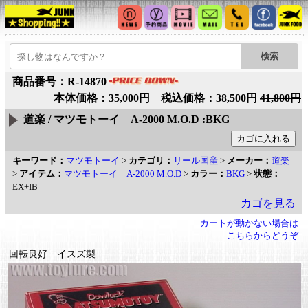
商品番号：R-14870
本体価格：35,000円 税込価格：38,500円
41,800円
道楽 / マツモトーイ A-2000 M.O.D :BKG
キーワード：
マツモトーイ
>
カテゴリ：
リール国産
>
メーカー：
道楽
>
アイテム：
マツモトーイ A-2000 M.O.D
>
カラー：
BKG
>
状態：
EX+IB
カゴを見る
カートが動かない場合は
こちらからどうぞ
回転良好 イスズ製