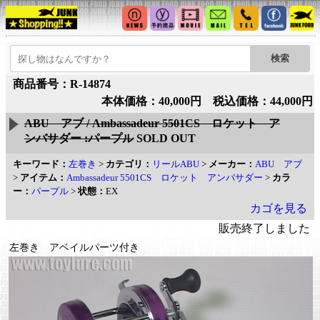
商品番号：R-14874
本体価格：40,000円 税込価格：44,000円
ABU アブ / Ambassadeur 5501CS ロケット ア
ンバサダー :パープル
SOLD OUT
キーワード：
左巻き
>
カテゴリ：
リールABU
>
メーカー：
ABU アブ
>
アイテム：
Ambassadeur 5501CS ロケット アンバサダー
>
カラ
ー：
パープル
>
状態：
EX
カゴを見る
販売終了しました
左巻き アベイルパーツ付き