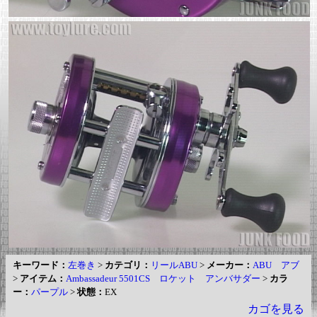
キーワード：
左巻き
>
カテゴリ：
リールABU
>
メーカー：
ABU アブ
>
アイテム：
Ambassadeur 5501CS ロケット アンバサダー
>
カラ
ー：
パープル
>
状態：
EX
カゴを見る