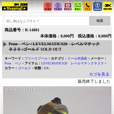
商品番号：R-14881
本体価格：8,000円 税込価格：8,800円
Penn ペン / LEVELMATIC920 レベルマチック
９２０ :ゴールド
SOLD OUT
キーワード：
フリースプール
>
カテゴリ：
リール外国産
>
メーカー：
Penn ペン
>
アイテム：
LEVELMATIC920 レベルマチック９２０
>
カラー：
ゴールド
>
状態：
EX-
カゴを見る
販売終了しました