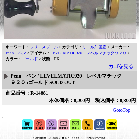
キーワード：
フリースプール
>
カテゴリ：
リール外国産
>
メーカー：
Penn ペン
>
アイテム：
LEVELMATIC920 レベルマチック９２０
>
カラー：
ゴールド
>
状態：
EX-
カゴを見る
Penn ペン / LEVELMATIC920 レベルマチック
９２０ :ゴールド
SOLD OUT
商品番号：R-14881
本体価格：8,000円 税込価格：8,800円
GotoTop
Copyright (C) 2000-> JUNK FOOD. All RightsReserved.