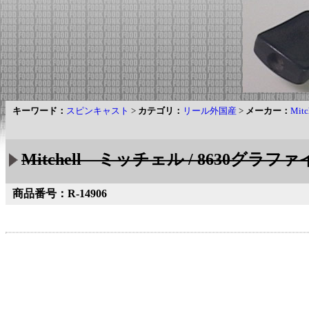
キーワード：
スピンキャスト
>
カテゴリ：
リール外国産
>
メーカー：
Mit
Mitchell ミッチェル / 8630グラファ
商品番号：R-14906