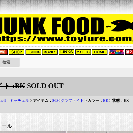
イト :BK
SOLD OUT
chell ミッチェル
>
アイテム：
8630グラファイト
>
カラー：
BK
>
状態：
EX
リール