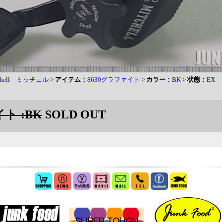
chell ミッチェル
>
アイテム：
8630グラファイト
>
カラー：
BK
>
状態：
EX
イト :BK
SOLD OUT