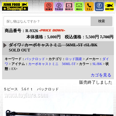
商品番号：R-9326
本体価格：5,000円 税込価格：5,500円
7,700円
ダイワ / カーボキャストミニ 56ML-5T :SL/BK
SOLD OUT
キーワード：
パックロッド
>
カテゴリ：
ロッド国産
>
メーカー：
ダイ
ワ
>
アイテム：
カーボキャストミニ 56ML-5T
>
カラー：
SL/BK
>
状
態：
EX+
カゴを見る
販売終了しました
５ピース 5.6ｆｔ パックロッド