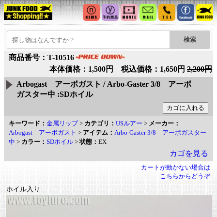
商品番号：T-10516
本体価格：1,500円 税込価格：1,650円
2,200円
Arbogast アーボガスト / Arbo-Gaster 3/8 アーボ
ガスター中 :SDホイル
キーワード：
金属リップ
>
カテゴリ：
USルアー
>
メーカー：
Arbogast アーボガスト
>
アイテム：
Arbo-Gaster 3/8 アーボガスター
中
>
カラー：
SDホイル
>
状態：
EX
カゴを見る
カートが動かない場合は
こちらからどうぞ
ホイル入り