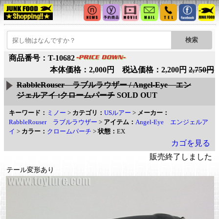
商品番号：T-10682
本体価格：2,000円 税込価格：2,200円
2,750円
RabbleRouser ラブルラウザー / Angel-Eye エン
ジェルアイ :クロームパーチ
SOLD OUT
キーワード：
ミノー
>
カテゴリ：
USルアー
>
メーカー：
RabbleRouser ラブルラウザー
>
アイテム：
Angel-Eye エンジェルア
イ
>
カラー：
クロームパーチ
>
状態：
EX
カゴを見る
販売終了しました
テール変形あり