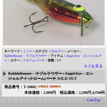
キーワード：
ミノー
>
カテゴリ：
USルアー
>
メーカー：
RabbleRouser ラブルラウザー
>
アイテム：
Angel-Eye エンジェルア
イ
>
カラー：
クロームパーチ
>
状態：
EX
カゴを見る
RabbleRouser ラブルラウザー / Angel-Eye エン
ジェルアイ :クロームパーチ
SOLD OUT
商品番号：T-10682
本体価格：2,000円 税込価格：2,200円
2,750円
GotoTop