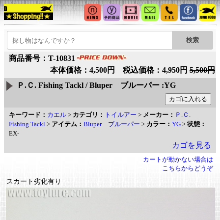
商品番号：T-10831
本体価格：4,500円 税込価格：4,950円
5,500円
Ｐ.Ｃ. Fishing Tackl / Bluper ブルーパー :YG
キーワード：
カエル
>
カテゴリ：
トイルアー
>
メーカー：
Ｐ.Ｃ.
Fishing Tackl
>
アイテム：
Bluper ブルーパー
>
カラー：
YG
>
状態：
EX-
カゴを見る
カートが動かない場合は
こちらからどうぞ
スカート劣化有り