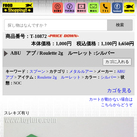
商品番号：T-10872
本体価格：1,000円 税込価格：1,100円
1,650円
ABU アブ / Roulette 2g ルーレット :シルバー
キーワード：
スプーン
>
カテゴリ：
メタルルアー
>
メーカー：
ABU
アブ
>
アイテム：
Roulette 2g ルーレット
>
カラー：
シルバー
>
状
態：
NOC
カゴを見る
カートが動かない場合は
こちらからどうぞ
スレキズ有り