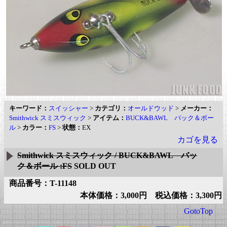
キーワード：
スイッシャー
>
カテゴリ：
オールドウッド
>
メーカー：
Smithwick スミスウィック
>
アイテム：
BUCK&BAWL バック＆ボー
ル
>
カラー：
FS
>
状態：
EX
カゴを見る
Smithwick スミスウィック / BUCK&BAWL バッ
ク＆ボール :FS
SOLD OUT
商品番号：T-11148
本体価格：3,000円 税込価格：3,300円
GotoTop