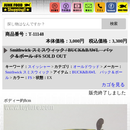
商品番号：T-11148
本体価格：3,000円 税込価格：3,300円
Smithwick スミスウィック / BUCK&BAWL バッ
ク＆ボール :FS
SOLD OUT
キーワード：
スイッシャー
>
カテゴリ：
オールドウッド
>
メーカー：
Smithwick スミスウィック
>
アイテム：
BUCK&BAWL バック＆ボー
ル
>
カラー：
FS
>
状態：
EX
カゴを見る
販売終了しました
ボディー約8cm