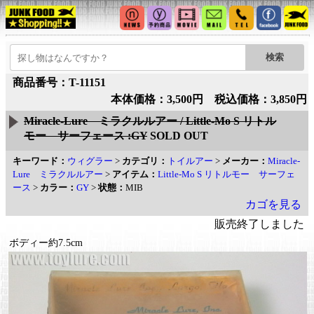
商品番号：T-11151
本体価格：3,500円 税込価格：3,850円
Miracle-Lure ミラクルルアー / Little-Mo S リトル
モー サーフェース :GY
SOLD OUT
キーワード：
ウィグラー
>
カテゴリ：
トイルアー
>
メーカー：
Miracle-
Lure ミラクルルアー
>
アイテム：
Little-Mo S リトルモー サーフェ
ース
>
カラー：
GY
>
状態：
MIB
カゴを見る
販売終了しました
ボディー約7.5cm