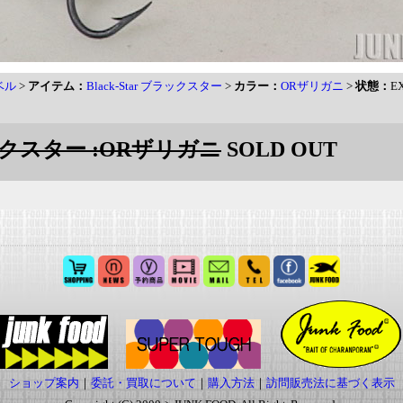
ベル
>
アイテム：
Black-Star ブラックスター
>
カラー：
ORザリガニ
>
状態：
E
ブラックスター :ORザリガニ
SOLD OUT
ショップ案内
｜
委託・買取について
｜
購入方法
｜
訪問販売法に基づく表示