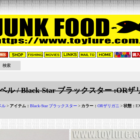
ル / Black-Star ブラックスター :OR
ベル
>
アイテム：
Black-Star ブラックスター
>
カラー：
ORザリガニ
>
状態：
E