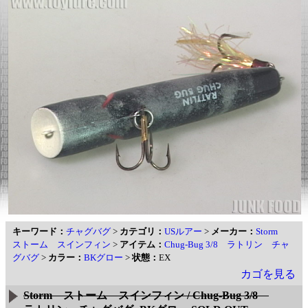
キーワード：
チャグバグ
>
カテゴリ：
USルアー
>
メーカー：
Storm
ストーム スインフィン
>
アイテム：
Chug-Bug 3/8 ラトリン チャ
グバグ
>
カラー：
BKグロー
>
状態：
EX
カゴを見る
Storm ストーム スインフィン / Chug-Bug 3/8