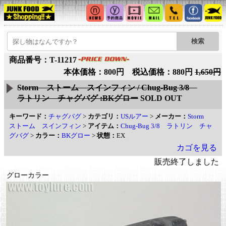
商品番号：T-11217
本体価格：800円 税込価格：880円
1,650円
Storm ストーム スインフィン / Chug-Bug 3/8
ラトリン チャグバグ :BKグロー
SOLD OUT
キーワード：
チャグバグ
>
カテゴリ：
USルアー
>
メーカー：
Storm
ストーム スインフィン
>
アイテム：
Chug-Bug 3/8 ラトリン チャ
グバグ
>
カラー：
BKグロー
>
状態：
EX
カゴを見る
販売終了しました
グローカラー