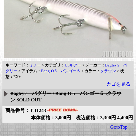
キーワード：
ミノー
>
カテゴリ：
USルアー
>
メーカー：
Bagley's バ
グリー
>
アイテム：
Bang-O 5 バンゴー５
>
カラー：
クラウン
>
状
態：
EX+
カゴを見る
Bagley's バグリー / Bang-O 5 バンゴー５ :クラウ
ン
SOLD OUT
商品番号：T-11243
本体価格：3,000円 税込価格：3,300円
4,400円
GotoTop