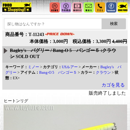
商品番号：T-11243
本体価格：3,000円 税込価格：3,300円
4,400円
Bagley's バグリー / Bang-O 5 バンゴー５ :クラウ
ン
SOLD OUT
キーワード：
ミノー
>
カテゴリ：
USルアー
>
メーカー：
Bagley's バ
グリー
>
アイテム：
Bang-O 5 バンゴー５
>
カラー：
クラウン
>
状
態：
EX+
カゴを見る
販売終了しました
ヒートンリグ