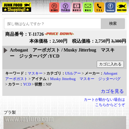
商品番号：T-11726
本体価格：2,500円 税込価格：2,750円
3,300円
Arbogast アーボガスト / Musky Jitterbug マスキ
ー ジッターバグ :YCD
キーワード：
マスキー
>
カテゴリ：
USルアー
>
メーカー：
Arbogast
アーボガスト
>
アイテム：
Musky Jitterbug マスキー ジッターバグ
>
カラー：
YCD
>
状態：
NIP
カゴを見る
カートが動かない場合は
こちらからどうぞ
プラ製