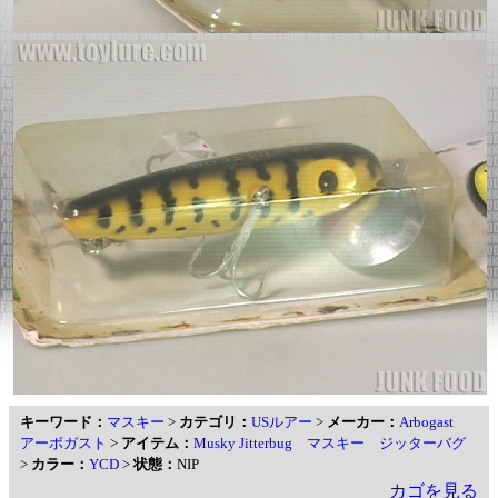
キーワード：
マスキー
>
カテゴリ：
USルアー
>
メーカー：
Arbogast
アーボガスト
>
アイテム：
Musky Jitterbug マスキー ジッターバグ
>
カラー：
YCD
>
状態：
NIP
カゴを見る