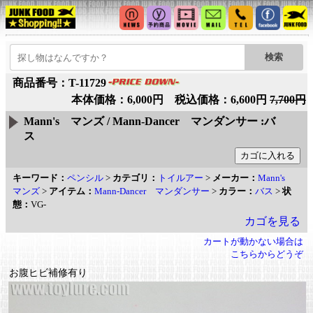
商品番号：T-11729
本体価格：6,000円 税込価格：6,600円
7,700円
Mann's マンズ / Mann-Dancer マンダンサー :バ
ス
キーワード：
ペンシル
>
カテゴリ：
トイルアー
>
メーカー：
Mann's
マンズ
>
アイテム：
Mann-Dancer マンダンサー
>
カラー：
バス
>
状
態：
VG-
カゴを見る
カートが動かない場合は
こちらからどうぞ
お腹ヒビ補修有り