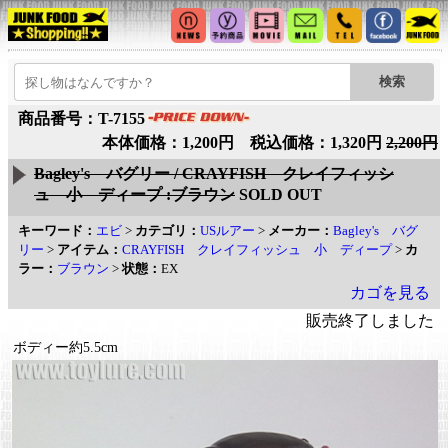
商品番号：T-7155
本体価格：1,200円 税込価格：1,320円
2,200円
Bagley's バグリー / CRAYFISH クレイフィッシ
ュ 小 ディープ :ブラウン
SOLD OUT
キーワード：
エビ
>
カテゴリ：
USルアー
>
メーカー：
Bagley's バグ
リー
>
アイテム：
CRAYFISH クレイフィッシュ 小 ディープ
>
カ
ラー：
ブラウン
>
状態：
EX
カゴを見る
販売終了しました
ボディー約5.5cm