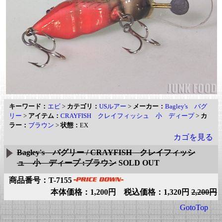
キーワード：
エビ
>
カテゴリ：
USルアー
>
メーカー：
Bagley's バグ
リー
>
アイテム：
CRAYFISH クレイフィッシュ 小 ディープ
>
カ
ラー：
ブラウン
>
状態：
EX
カゴを見る
Bagley's バグリー / CRAYFISH クレイフィッシ
ュ 小 ディープ :ブラウン
SOLD OUT
商品番号：T-7155
本体価格：1,200円 税込価格：1,320円
2,200円
GotoTop