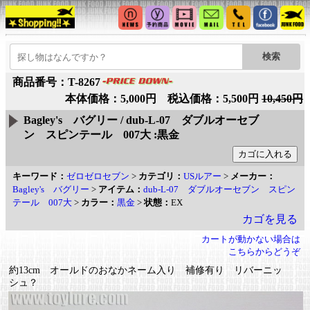
商品番号：T-8267
本体価格：5,000円 税込価格：5,500円
10,450円
Bagley's バグリー / dub-L-07 ダブルオーセブ
ン スピンテール 007大 :黒金
キーワード：
ゼロゼロセブン
>
カテゴリ：
USルアー
>
メーカー：
Bagley's バグリー
>
アイテム：
dub-L-07 ダブルオーセブン スピン
テール 007大
>
カラー：
黒金
>
状態：
EX
カゴを見る
カートが動かない場合は
こちらからどうぞ
約13cm オールドのおなかネーム入り 補修有り リバーニッ
シュ？