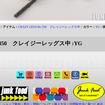
>
アイテム：
CRAZY LEGS No.350 クレイジーレッグス中
>
カラー：
YG
>
o.350 クレイジーレッグス中 :YG
ショップ案内
｜
委託・買取について
｜
購入方法
｜
訪問販売法に基づく表示