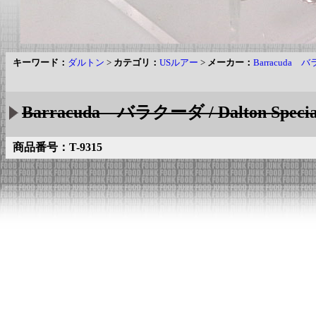
キーワード：
ダルトン
>
カテゴリ：
USルアー
>
メーカー：
Barracuda 
Barracuda バラクーダ / Dalton Sp
商品番号：T-9315