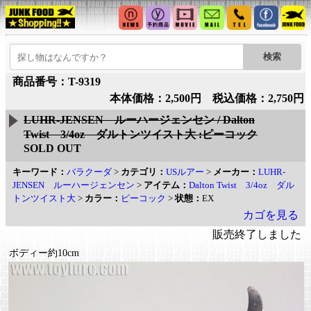
商品番号：T-9319
本体価格：2,500円 税込価格：2,750円
LUHR-JENSEN ルーハージェンセン / Dalton
Twist 3/4oz ダルトンツイスト大 :ピーコック
SOLD OUT
キーワード：
バラクーダ
>
カテゴリ：
USルアー
>
メーカー：
LUHR-
JENSEN ルーハージェンセン
>
アイテム：
Dalton Twist 3/4oz ダル
トンツイスト大
>
カラー：
ピーコック
>
状態：
EX
カゴを見る
販売終了しました
ボディー約10cm