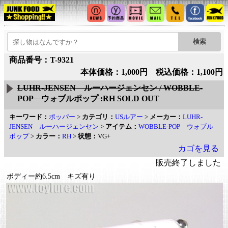
商品番号：T-9321
本体価格：1,000円 税込価格：1,100円
LUHR-JENSEN ルーハージェンセン / WOBBLE-
POP ウォブルポップ :RH
SOLD OUT
キーワード：
ポッパー
>
カテゴリ：
USルアー
>
メーカー：
LUHR-
JENSEN ルーハージェンセン
>
アイテム：
WOBBLE-POP ウォブル
ポップ
>
カラー：
RH
>
状態：
VG+
カゴを見る
販売終了しました
ボディー約6.5cm キズ有り