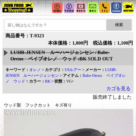
商品番号：T-9323
本体価格：1,000円 税込価格：1,100円
LUHR-JENSEN ルーハージェンセン / Babe-
Oreno ベイブオレノ ウッド :BK
SOLD OUT
キーワード：
オレノ
>
カテゴリ：
USルアー
>
メーカー：
LUHR-
JENSEN ルーハージェンセン
>
アイテム：
Babe-Oreno ベイブオレ
ノ ウッド
>
カラー：
BK
>
状態：
VG+
カゴを見る
販売終了しました
ウッド製 フックカット キズ有り