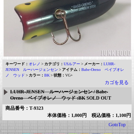
キーワード：
オレノ
>
カテゴリ：
USルアー
>
メーカー：
LUHR-
JENSEN ルーハージェンセン
>
アイテム：
Babe-Oreno ベイブオレ
ノ ウッド
>
カラー：
BK
>
状態：
VG+
カゴを見る
LUHR-JENSEN ルーハージェンセン / Babe-
Oreno ベイブオレノ ウッド :BK
SOLD OUT
商品番号：T-9323
本体価格：1,000円 税込価格：1,100円
GotoTop