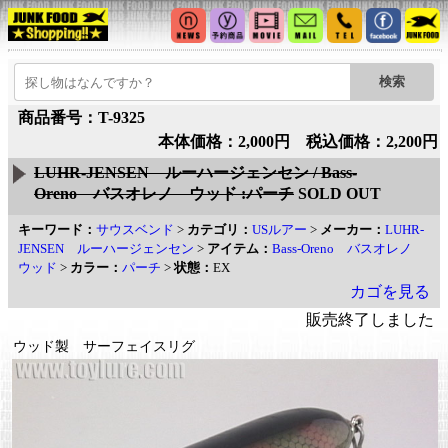
商品番号：T-9325
本体価格：2,000円 税込価格：2,200円
LUHR-JENSEN ルーハージェンセン / Bass-
Oreno バスオレノ ウッド :パーチ
SOLD OUT
キーワード：
サウスベンド
>
カテゴリ：
USルアー
>
メーカー：
LUHR-
JENSEN ルーハージェンセン
>
アイテム：
Bass-Oreno バスオレノ
ウッド
>
カラー：
パーチ
>
状態：
EX
カゴを見る
販売終了しました
ウッド製 サーフェイスリグ