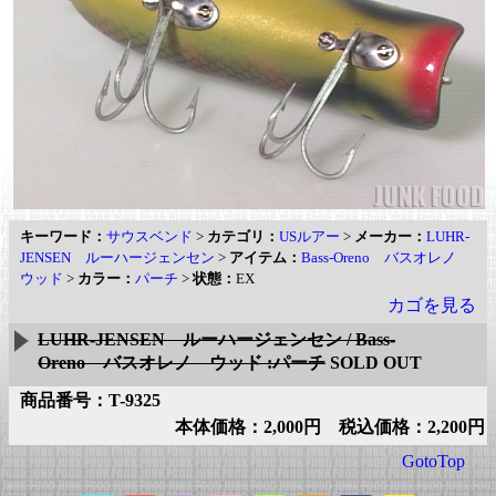
キーワード：
サウスベンド
>
カテゴリ：
USルアー
>
メーカー：
LUHR-
JENSEN ルーハージェンセン
>
アイテム：
Bass-Oreno バスオレノ
ウッド
>
カラー：
パーチ
>
状態：
EX
カゴを見る
LUHR-JENSEN ルーハージェンセン / Bass-
Oreno バスオレノ ウッド :パーチ
SOLD OUT
商品番号：T-9325
本体価格：2,000円 税込価格：2,200円
GotoTop