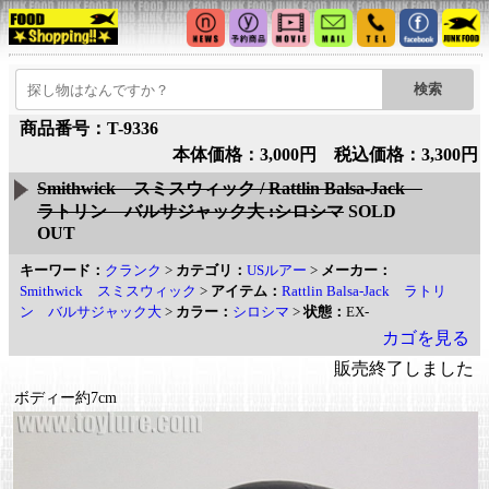
商品番号：T-9336
本体価格：3,000円 税込価格：3,300円
Smithwick スミスウィック / Rattlin Balsa-Jack
ラトリン バルサジャック大 :シロシマ
SOLD
OUT
キーワード：
クランク
>
カテゴリ：
USルアー
>
メーカー：
Smithwick スミスウィック
>
アイテム：
Rattlin Balsa-Jack ラトリ
ン バルサジャック大
>
カラー：
シロシマ
>
状態：
EX-
カゴを見る
販売終了しました
ボディー約7cm