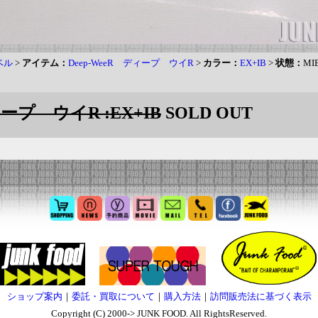
ベル
>
アイテム：
Deep-WeeR ディープ ウイR
>
カラー：
EX+IB
>
状態：
MI
ィープ ウイR :EX+IB
SOLD OUT
ショップ案内
｜
委託・買取について
｜
購入方法
｜
訪問販売法に基づく表示
Copyright (C) 2000-> JUNK FOOD. All RightsReserved.