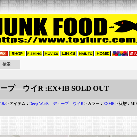
ィープ ウイR :EX+IB
SOLD OUT
ベル
>
アイテム：
Deep-WeeR ディープ ウイR
>
カラー：
EX+IB
>
状態：
MI