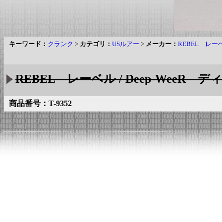
キーワード：
クランク
>
カテゴリ：
USルアー
>
メーカー：
REBEL レー
REBEL レーベル / Deep-WeeR デ
商品番号：T-9352