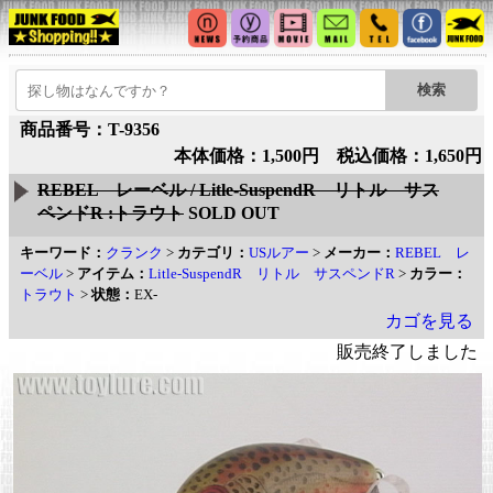
商品番号：T-9356
本体価格：1,500円 税込価格：1,650円
REBEL レーベル / Litle-SuspendR リトル サス
ペンドR :トラウト
SOLD OUT
キーワード：
クランク
>
カテゴリ：
USルアー
>
メーカー：
REBEL レ
ーベル
>
アイテム：
Litle-SuspendR リトル サスペンドR
>
カラー：
トラウト
>
状態：
EX-
カゴを見る
販売終了しました